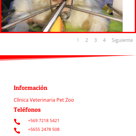
1
2
3
4
Siguiente
Información
Clínica Veterinaria Pet Zoo
Teléfonos
+569 7218 5421

+5655 2478 508
